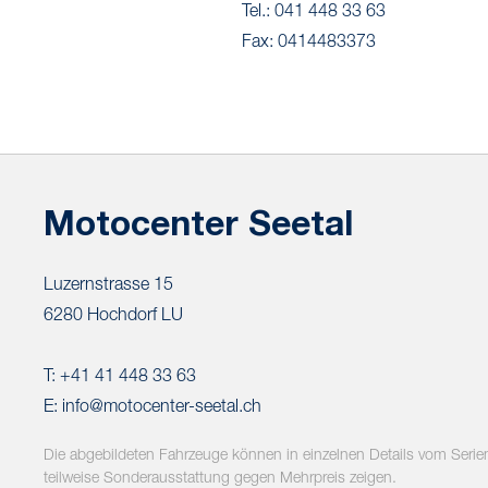
Tel.: 041 448 33 63
Fax: 0414483373
Motocenter Seetal
Luzernstrasse 15
6280 Hochdorf LU
T: +41 41 448 33 63
E:
info@motocenter-seetal.ch
Die abgebildeten Fahrzeuge können in einzelnen Details vom Seri
teilweise Sonderausstattung gegen Mehrpreis zeigen.