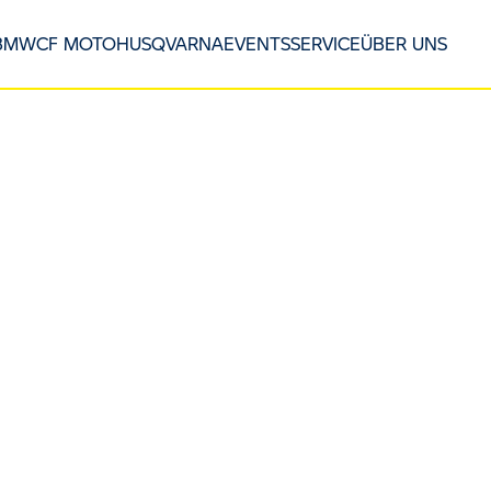
BMW
CF MOTO
HUSQVARNA
EVENTS
SERVICE
ÜBER UNS