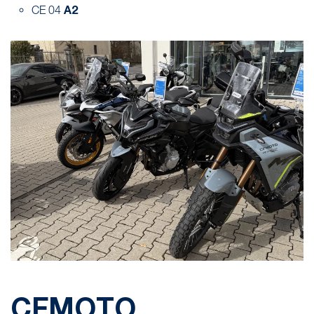
A2
CE 04
CFMOTO